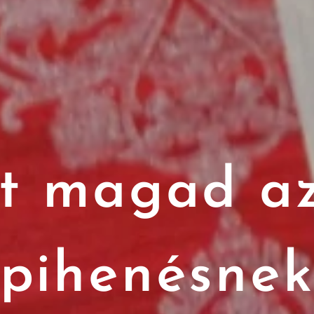
t magad az
pihenésne