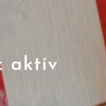
 aktív
k