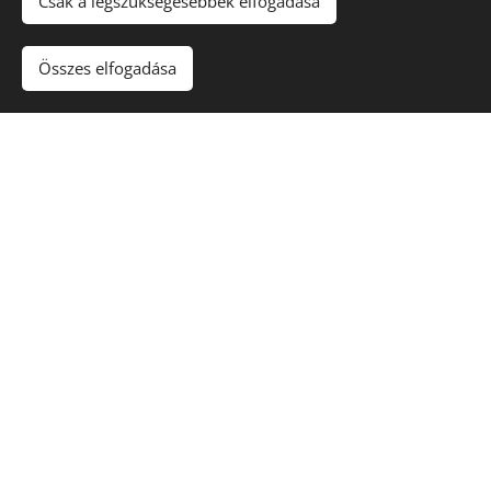
Csak a legszükségesebbek elfogadása
Elérhetőségeink
Összes elfogadása
Címünk
3994 Pálháza, Dózsa György út 131.
Telefonszámaink
Étterem:
+ 36 47 370 027
Pataki-Gyuris Bálint - Üzletvezető:
+ 36 70 628 4557
Email címünk
tolgyfavendegloespanzio@gmail.com
facebook.com/tolgyfavendegloespanzi