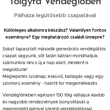
Tölgyfa Vendéglőben
Pálháza legütősebb csapatával
Különleges alkalomra készülsz? Valamilyen fontos
eseményre? Egy meghatározó családi ünnepre?
Sokat tapasztalt második generációs vendéglátós
csapat vagyunk, sőt talán bátran mondhatjuk,
számunkra nincs új a nap alatt, mindent is
megoldunk!
Meglepetés szülinap, esküvő, ballagás vagy egy
szomorú esemény - halotti tor megemlékezés
Vendéglőnkben egészen 150 főig vállaljuk kisebb
és nagyobb rendezvények bonyolítását a
megrendelő igényei szerinti vendéglátással.