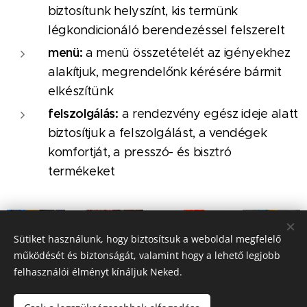
biztosítunk helyszínt, kis termünk
légkondicionáló berendezéssel felszerelt
menü:
a menü összetételét az igényekhez
alakítjuk, megrendelőnk kérésére bármit
elkészítünk
felszolgálás:
a rendezvény egész ideje alatt
biztosítjuk a felszolgálást, a vendégek
komfortját, a presszó- és bisztró
termékeket
Sütiket használunk, hogy biztosítsuk a weboldal megfelelő
működését és biztonságát, valamint hogy a lehető legjobb
felhasználói élményt kínáljuk Neked.