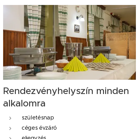
Rendezvényhelyszín minden
alkalomra
születésnap
céges évzáró
eljegyzés