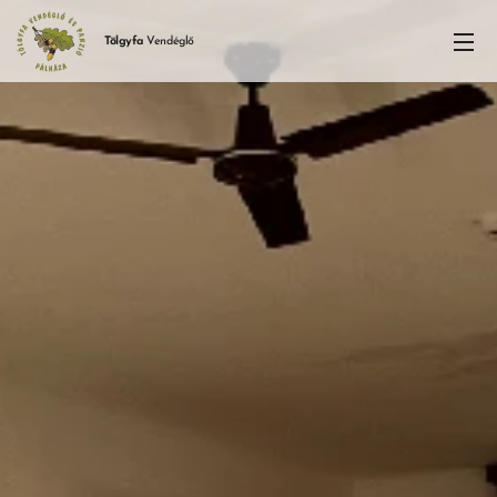
Tölgyfa
Vendéglő