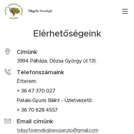
Tölgyfa
Vendéglő
Elérhetőségeink
Címünk
3994 Pálháza, Dózsa György út 131.
Telefonszámaink
Étterem:
+ 36 47 370 027
Pataki-Gyuris Bálint - Üzletvezető:
+ 36 70 628 4557
Email címünk
tolgyfavendegloespanzio@gmail.com