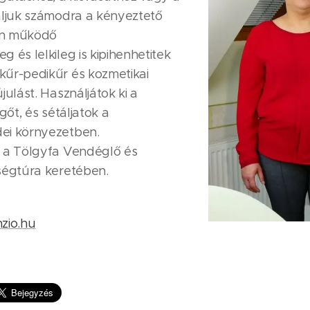
áljuk számodra a kényeztető
an működő
 és lelkileg is kipihenhetitek
kűr-pedikűr és kozmetikai
julást. Használjátok ki a
gőt, és sétáljatok a
ei környezetben.
n a Tölgyfa Vendéglő és
ségtúra keretében.
ó
zio.hu