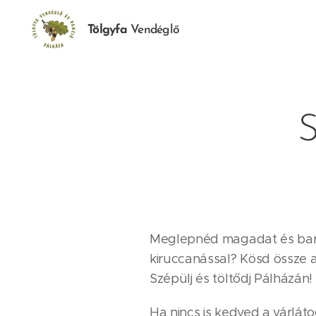
Tölgyfa
Vendéglő
S
Meglepnéd magadat és bará
kiruccanással? Kösd össze a
Szépülj és töltődj Pálházán!
Ha nincs is kedved a várlát