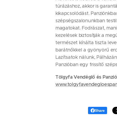
túrázáshoz, akkor is garant
kikapcsolódást. Panziónkb
szépségszalonunkban testileg
magatokat. Fodrászat, mani
kezelések biztosítják a megú
természet kínálta tiszta leve
barátnőkkel a gyönyörű erd
Lazítsatok nálunk, Pálházá
Panzióban egy frissítő szép
Tölgyfa Vendéglő és Panzi
www.tolgyfavendegloespan
Share