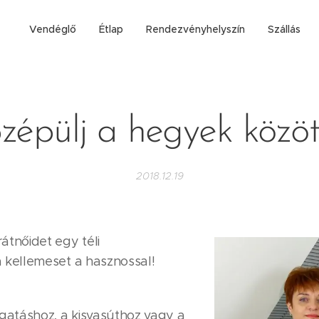
Vendéglő
Étlap
Rendezvényhelyszín
Szállás
zépülj a hegyek közöt
2018.12.19
tnőidet egy téli
 kellemeset a hasznossal!
ogatáshoz, a kisvasúthoz vagy a