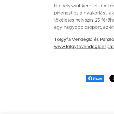
Ha helyszínt keresel, ahol 
pihenést és a gyakorlást, a
tökéletes helyszín. 25 fér
egy nagyobb csoport, az ét
Tölgyfa Vendéglő és Panzi
www.tolgyfavendegloespan
Share