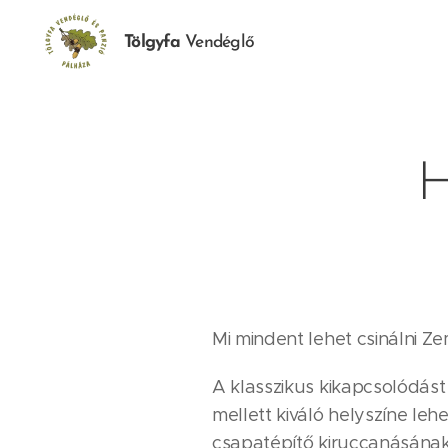
Tölgyfa
Vendéglő
H
Mi mindent lehet csinálni Z
A klasszikus kikapcsolódást
mellett kiváló helyszíne leh
csapatépítő kiruccanásának