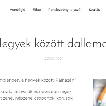
Vendéglő
Étlap
Rendezvényhelyszín
Szállás
egyek között dallam
2019.01.05
emplénben, a hegyek között, Pálházán?
 kínáló látnivalók és nevezetességek
et zenei, népzenei csoportok, kórusok
.