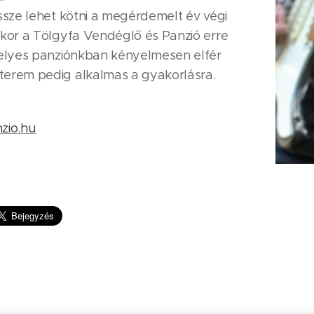
össze lehet kötni a megérdemelt év végi
kkor a Tölgyfa Vendéglő és Panzió erre
őhelyes panziónkban kényelmesen elfér
terem pedig alkalmas a gyakorlásra.
ó
zio.hu