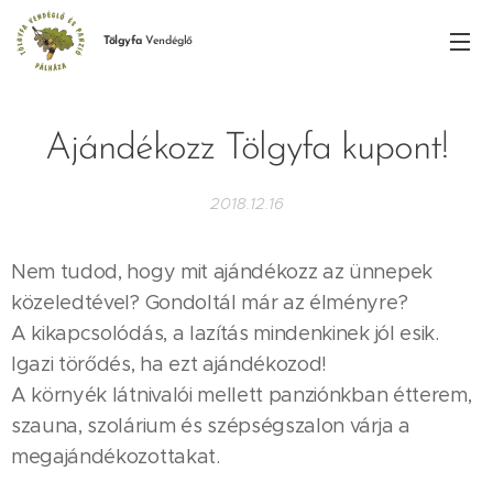
Tölgyfa
Vendéglő
Ajándékozz Tölgyfa kupont!
2018.12.16
Nem tudod, hogy mit ajándékozz az ünnepek
közeledtével? Gondoltál már az élményre?
A kikapcsolódás, a lazítás mindenkinek jól esik.
Igazi törődés, ha ezt ajándékozod!
A környék látnivalói mellett panziónkban étterem,
szauna, szolárium és szépségszalon várja a
megajándékozottakat.