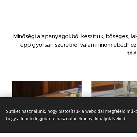
Minőségi alapanyagokból készítjük, bőséges, lak
épp gyorsan szeretnél valami finom ebédhez j
táj
Sütiket használunk, hogy biztosítsuk a weboldal megfelelő műkö
hogy a lehető legjobb felhasználói élményt kínáljuk Neked.