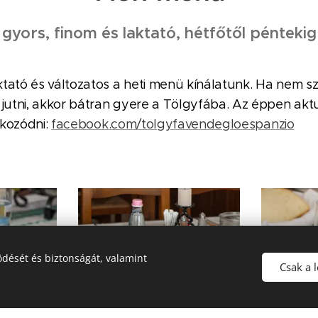
gyors, finom és laktató, hétfőtől péntekig
tató és változatos a heti menü kínálatunk. Ha nem sze
utni, akkor bátran gyere a Tölgyfába. Az éppen aktuál
ékozódni:
facebook.com/tolgyfavendegloespanzio
dését és biztonságát, valamint
Csak a 